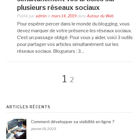
plusieurs réseaux sociaux
Publié par
admin
le
mars 14, 2019
dans
Autour du Web
Pour espérer percer dans le monde du blogging, vous
devez marquer de votre présence les réseaux sociaux.
C’est un passage obligé. Pour vous y aider, voici 3 outils
pour partager vos articles simultanément sur les
réseaux sociaux. Blogueurs : 3…
Pagination
Page
Page
1
2
des
ARTICLES RÉCENTS
publications
Comment développer sa visibilité en ligne ?
janvier 19, 2023